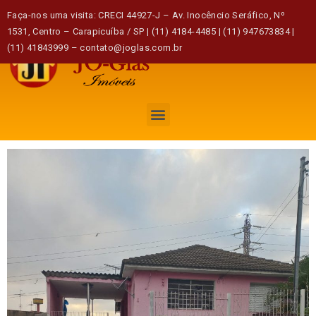
Faça-nos uma visita: CRECI 44927-J – Av. Inocêncio Seráfico, Nº
1531, Centro – Carapicuíba / SP | (11) 4184-4485 | (11) 947673834 |
(11) 41843999 – contato@joglas.com.br