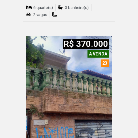
6 quarto(s)
3 banheiro(s)
2 vagas
R$ 370.000
A VENDA
23