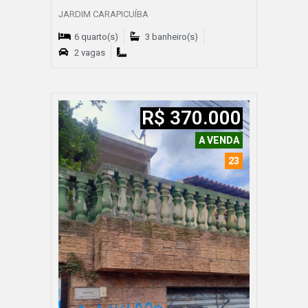
JARDIM CARAPICUÍBA
6 quarto(s)
3 banheiro(s)
2 vagas
R$ 370.000
A VENDA
23