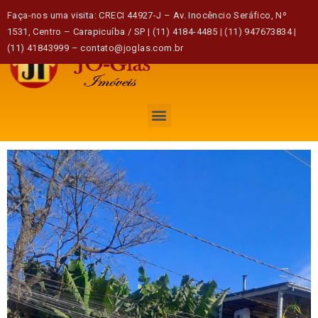
Faça-nos uma visita: CRECI 44927-J – Av. Inocêncio Seráfico, Nº
1531, Centro – Carapicuíba / SP | (11) 4184-4485 | (11) 947673834 |
(11) 41843999 – contato@joglas.com.br