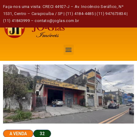
Faça-nos uma visita: CRECI 44927-J – Av. Inocêncio Seráfico, Nº
1531, Centro – Carapicuíba / SP | (11) 4184-4485 | (11) 947673834 |
(11) 41843999 – contato@joglas.com.br
A VENDA
32