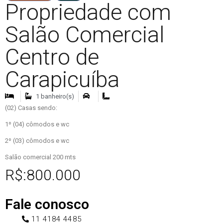
Propriedade com
Salão Comercial
Centro de
Carapicuíba
1 banheiro(s)
(02) Casas sendo:
1º (04) cômodos e wc
2º (03) cômodos e wc
Salão comercial 200 mts
R$:800.000
Fale conosco
11 4184 4485