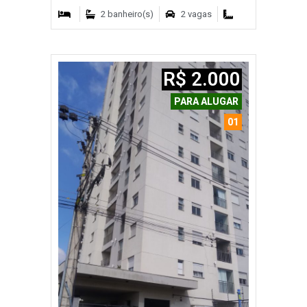
2 banheiro(s)
2 vagas
R$ 2.000
PARA ALUGAR
01