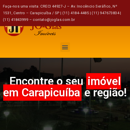
Faça-nos uma visita: CRECI 44927-J – Av. Inocêncio Seráfico, Nº
1531, Centro – Carapicuíba / SP | (11) 4184-4485 | (11) 947673834 |
(11) 41843999 – contato@joglas.com.br
Encontre o seu
imóvel
em Carapicuíba
e região!